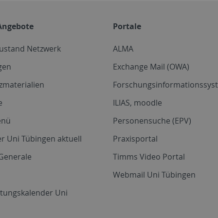
Angebote
Portale
zustand Netzwerk
ALMA
gen
Exchange Mail (OWA)
zmaterialien
Forschungsinformationssyst
e
ILIAS, moodle
enü
Personensuche (EPV)
r Uni Tübingen aktuell
Praxisportal
Generale
Timms Video Portal
Webmail Uni Tübingen
ltungskalender Uni