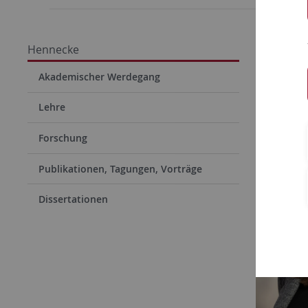
Prof. 
Hennecke
Akad. Räti
Akademischer Werdegang
Studiende
Lehre
Forschung
Publikationen, Tagungen, Vorträge
Dissertationen