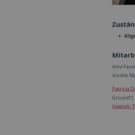
Zustän
Allg
Mitarb
Anni Faust
Aurélie Ma
Patricia D
Ground”)
Valentín 