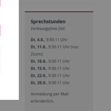
Sprechstunden
Vorlesungsfreie Zeit
ät
Di, 4.8.
, 9:30-11 Uhr
Di, 11.8.
, 9:30-11 Uhr (nur
Zoom)
nisches
Di, 18.8.
, 9:30-11 Uhr
Di, 15.9.
, 9:30-11 Uhr
gen
Di, 22.9.
, 9:30-11 Uhr
Di, 29.9.
, 9:30-11 Uhr
Anmeldung per Mail
erforderlich.