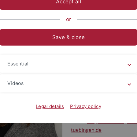
Accept all
Dr. Inga Hennecke
or
n, Sprachwissenschaft (Französisch, Spanisch, Portugiesisch)
Save & close
kanin des
Fachbereichs Neuphilologie
der Philosophischen Fakult
Kontakt
Essential
Universität Tübingen, Roma
Seminar
Videos
Wilhelmstr. 50, 72074 Tübin
Raum 433
Legal details
Privacy policy
Tel.: +49 (7071) 29-74307
E-Mail:
inga.hennecke
@uni-
tuebingen.de