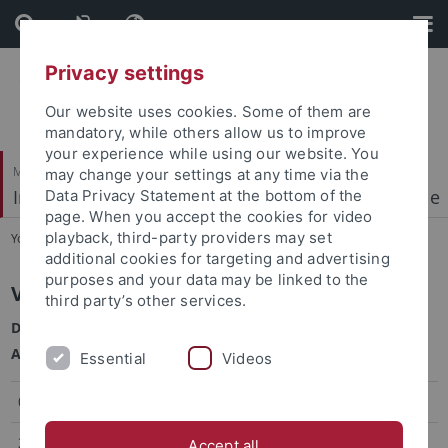
Skip
Skip
to
to
content
footer
Privacy settings
Our website uses cookies. Some of them are
mandatory, while others allow us to improve
your experience while using our website. You
Mathematisch-Naturwissenschaftliche Fakultät
may change your settings at any time via the
Institut für Physikalische und Theoretische Chemie
Data Privacy Statement at the bottom of the
page. When you accept the cookies for video
playback, third-party providers may set
You are here:
Startseite
...
Aktuelles
additional cookies for targeting and advertising
purposes and your data may be linked to the
Vorträge
third party’s other services.
Die Vorträge beginnen jeweils um 17:15 im Seminarraum
A3M04 im Gebäude A, Auf der Morgestelle 18.
Essential
Videos
06.5.2026
Felix Schneider,
AK Zhang/Meixner
20.5.2026
Prof. Ivana Fleischer,
Institut für Organische
Accept all