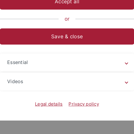
Accept all
sch-Naturwissenschaftliche Fakultät
...
Chemie
Institute
or
tituts
Save & close
er kondensierten Materie
Essential
Videos
Legal details
Privacy policy