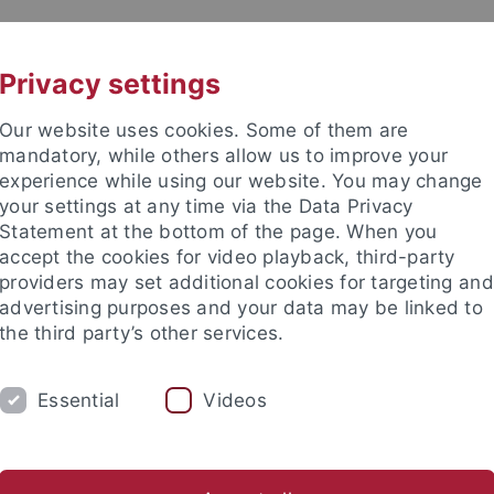
UNI A-Z
KONTAKT
Privacy settings
Our website uses cookies. Some of them are
mandatory, while others allow us to improve your
experience while using our website. You may change
your settings at any time via the Data Privacy
Statement at the bottom of the page. When you
akultät
accept the cookies for video playback, third-party
he und Theoretische Chemie
providers may set additional cookies for targeting and
advertising purposes and your data may be linked to
the third party’s other services.
Essential
Videos
M
FORSCHUNG
ARBEITSKREISE
itutsangehörige
Abteilungen
Mitarbeiter