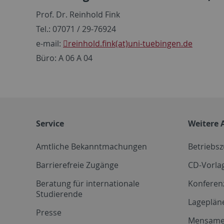
Prof. Dr. Reinhold Fink
Tel.: 07071 / 29-76924
e-mail:
reinhold.fink(at)uni-tuebingen.de
Büro: A 06 A 04
Service
Weitere 
Amtliche Bekanntmachungen
Betriebs
Barrierefreie Zugänge
CD-Vorla
Beratung für internationale
Konferen
Studierende
Lageplän
Presse
Mensam