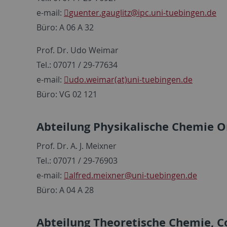
e-mail:
guenter.gauglitz
@ipc.uni-tuebingen.de
Büro: A 06 A 32
Prof. Dr. Udo Weimar
Tel.: 07071 / 29-77634
e-mail:
udo.weimar(at)uni-tuebingen.de
Büro: VG 02 121
Abteilung Physikalische Chemie O
Prof. Dr. A. J. Meixner
Tel.: 07071 / 29-76903
e-mail:
alfred.meixner
@uni-tuebingen.de
Büro: A 04 A 28
Abteilung Theoretische Chemie, C