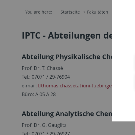
You are here:
Startseite
Fakultäten
Mathemati
IPTC - Abteilungen des Ins
Abteilung Physikalische Chemie d
Prof. Dr. T. Chassé
Tel.: 07071 / 29-76904
e-mail:
thomas.chasse(at)uni-tuebingen.de
Büro: A 05 A 28
Abteilung Analytische Chemie
Prof. Dr. G. Gauglitz
Tel.: 07071 / 29-76927