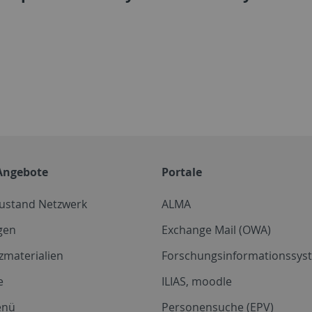
Angebote
Portale
zustand Netzwerk
ALMA
gen
Exchange Mail (OWA)
zmaterialien
Forschungsinformationssyst
e
ILIAS, moodle
enü
Personensuche (EPV)