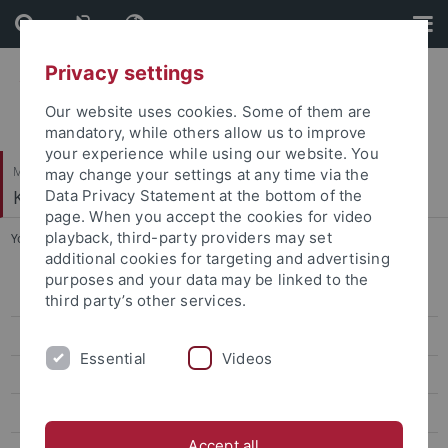
Skip
Skip
to
to
content
footer
Privacy settings
Our website uses cookies. Some of them are
mandatory, while others allow us to improve
your experience while using our website. You
Mathematisch-Naturwissenschaftliche Fakultät
may change your settings at any time via the
Kognition und Wahrnehmung
Data Privacy Statement at the bottom of the
page. When you accept the cookies for video
playback, third-party providers may set
You are here:
Startseite
...
Karin M. Bausenhart
additional cookies for targeting and advertising
purposes and your data may be linked to the
Publikationen
third party’s other services.
Forschungsinteressen
Essential
Videos
Fördermittel, Stipendien und Auszeichnungen
Gutachten und Gremien
Accept all