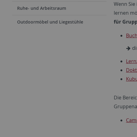
Wenn Sie 
Ruhe- und Arbeitsraum
lernen mö
für Grup
Outdoormöbel und Liegestühle
Buc
di
Lern
Dokt
Kub
Die Berei
Gruppenar
Camp