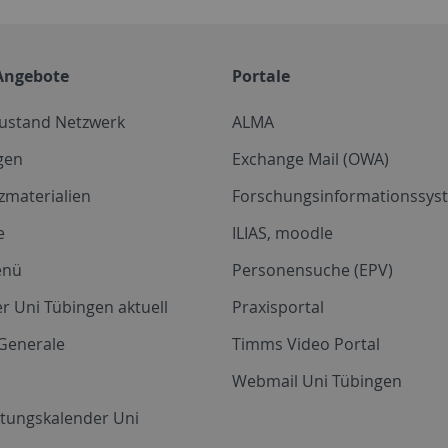
Angebote
Portale
zustand Netzwerk
ALMA
gen
Exchange Mail (OWA)
zmaterialien
Forschungsinformationssyst
e
ILIAS, moodle
enü
Personensuche (EPV)
r Uni Tübingen aktuell
Praxisportal
Generale
Timms Video Portal
Webmail Uni Tübingen
ltungskalender Uni