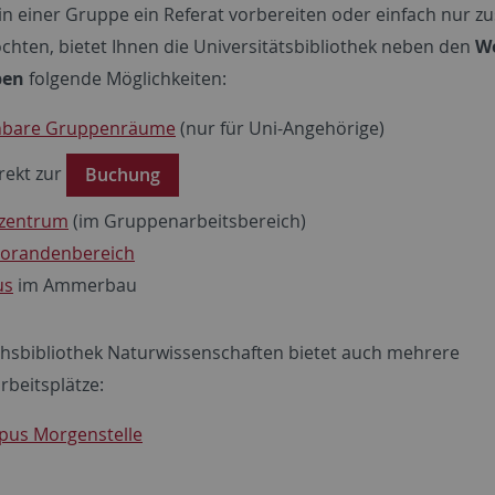
in einer Gruppe ein Referat vorbereiten oder einfach nur
chten, bietet Ihnen die Universitätsbibliothek neben den
W
pen
folgende Möglichkeiten:
hbare Gruppenräume
(nur für Uni-Angehörige)
rekt zur
Buchung
zentrum
(im Gruppenarbeitsbereich)
orandenbereich
us
im Ammerbau
chsbibliothek Naturwissenschaften bietet auch mehrere
beitsplätze:
us Morgenstelle