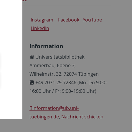
Instagram
Facebook
YouTube
LinkedIn
Information
Universitätsbibliothek,
Ammerbau, Ebene 3,
Wilhelmstr. 32, 72074 Tübingen
+49 7071 29-72846 (Mo–Do 9:00–
16:00 Uhr / Fr: 9:00–15:00 Uhr)
information
@ub.uni-
tuebingen.de
,
Nachricht schicken