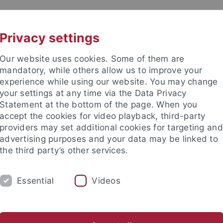
UNI A-Z
KONTAKT
Privacy settings
Our website uses cookies. Some of them are
mandatory, while others allow us to improve your
experience while using our website. You may change
your settings at any time via the Data Privacy
Statement at the bottom of the page. When you
accept the cookies for video playback, third-party
providers may set additional cookies for targeting and
advertising purposes and your data may be linked to
the third party’s other services.
EITEN
FORSCHEN & PUBLIZIEREN
ÜBE
Essential
Videos
ernplattform ILIAS
Arbeitsplätze
Kopieren, drucken & scan
rsitätsbibliothek
Lernen & Arbeiten
Arbeitsplätze
Gruppen