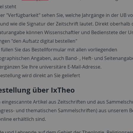
el steht
der "Verfügbarkeit" sehen Sie, welche Jahrgänge in der UB 
 und wie die Signatur der Zeitschrift lautet. Direkt oberhalb 
aturangabe können Wissenschaftler und Bedienstete der Un
ngen "den Aufsatz digital bestellen"
e füllen Sie das Bestellformular mit allen vorliegenden
iographischen Angaben, auch Band- , Heft- und Seitenangab
ergänzen Sie Ihre universitäre E-Mail-Adresse.
estellung wird direkt an Sie geliefert
stellung über IxTheo
n eingescannte Artikel aus Zeitschriften und aus Sammelsch
ongress- und thematischen Sammelschriften) aus unserem B
online erhältlich sind.
e und Lehrende auf dem Gebiet der Theologie, Religionswi