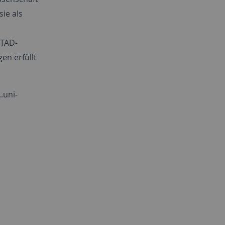
ie als
 TAD-
n erfüllt
.uni-