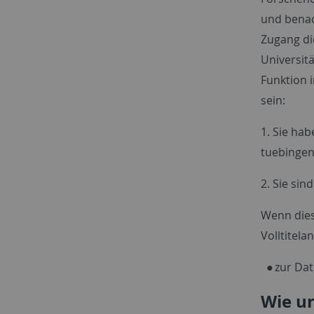
und benac
Zugang di
Universit
Funktion 
sein:
1. Sie hab
tuebingen
2. Sie sin
Wenn dies
Volltitela
zur Da
Wie un