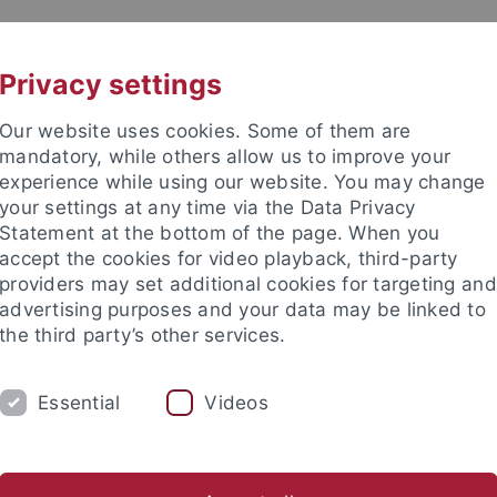
UNI A-Z
KONTAKT
Privacy settings
Our website uses cookies. Some of them are
mandatory, while others allow us to improve your
experience while using our website. You may change
your settings at any time via the Data Privacy
Statement at the bottom of the page. When you
accept the cookies for video playback, third-party
providers may set additional cookies for targeting and
advertising purposes and your data may be linked to
the third party’s other services.
EITEN
FORSCHEN & PUBLIZIEREN
ÜBE
Essential
Videos
E-Journals
Digitalisierte Bestände
Ausweis & Ausleihen
rsitätsbibliothek
Suchen & Ausleihen
Fernleihe & Dokumentli