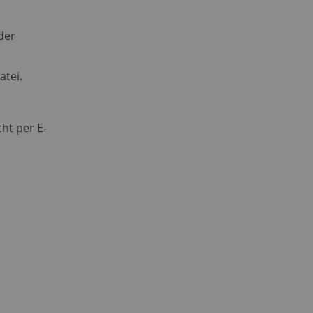
der
atei.
ht per E-