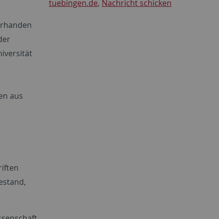
tuebingen.de
,
Nachricht schicken
vorhanden
der
iversität
en aus
riften
estand,
ssenschaft