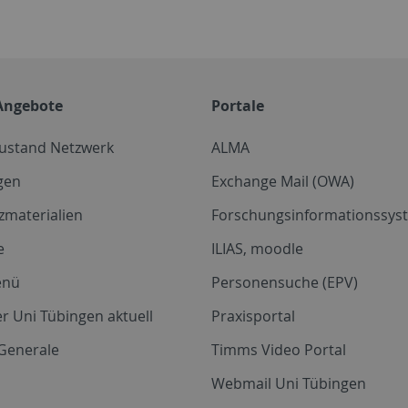
Angebote
Portale
zustand Netzwerk
ALMA
gen
Exchange Mail (OWA)
zmaterialien
Forschungsinformationssyst
e
ILIAS, moodle
enü
Personensuche (EPV)
r Uni Tübingen aktuell
Praxisportal
Generale
Timms Video Portal
Webmail Uni Tübingen