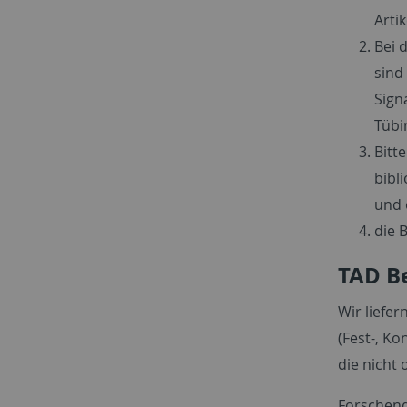
Artik
Bei 
sind
Sign
Tübi
Bitt
bibl
und 
die B
TAD Be
Wir liefer
(Fest-, K
die nicht 
Forschend