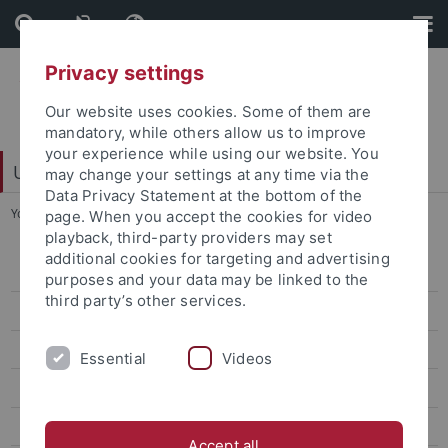
Skip
Skip
to
to
content
footer
Privacy settings
Our website uses cookies. Some of them are
mandatory, while others allow us to improve
your experience while using our website. You
Universitätsbibliothek
may change your settings at any time via the
Data Privacy Statement at the bottom of the
You are here:
Startseite
...
Dokumentlieferung
page. When you accept the cookies for video
playback, third-party providers may set
additional cookies for targeting and advertising
Bereichsbibliothek
purposes and your data may be linked to the
third party’s other services.
Digitalisierungszentrum
Dokumentlieferung
Essential
Videos
Einbandstelle
E-Learning
Accept all