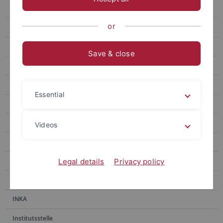
E-Medien
or
E-Publikationen
Erwerbung
Save & close
Fachinformationsdienste
Handschriftenabteilung
Essential
Historische Bestände
Historischer Lesesaal
Videos
Hochschulpublikationen
Information
Legal details
Privacy policy
Information Ammerbau
INKA
Institutsstelle