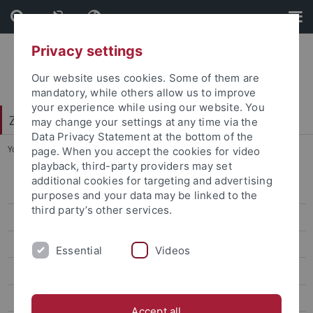
Skip
Skip
to
to
content
footer
Privacy settings
Our website uses cookies. Some of them are
mandatory, while others allow us to improve
your experience while using our website. You
Zentrum für Datenverarbeitung (ZDV)
may change your settings at any time via the
Data Privacy Statement at the bottom of the
You are here:
Startseite
...
Unirundmail
page. When you accept the cookies for video
playback, third-party providers may set
additional cookies for targeting and advertising
alma-Portal
purposes and your data may be linked to the
third party’s other services.
Computing
Mail
Essential
Videos
Exchange
Viren- und Spamschutz
Accept all