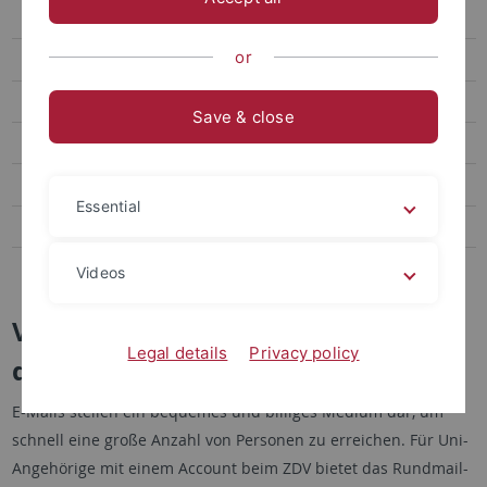
Mailinglisten
or
Unirundmail
Mailserver
Save & close
moodlepro
Storage
Essential
Web
Windows-Domäne
Videos
Versand von Rundmails innerhalb
Legal details
Privacy policy
der Universität Tübingen
E-Mails stellen ein bequemes und billiges Medium dar, um
schnell eine große Anzahl von Personen zu erreichen. Für Uni-
Angehörige mit einem Account beim ZDV bietet das Rundmail-