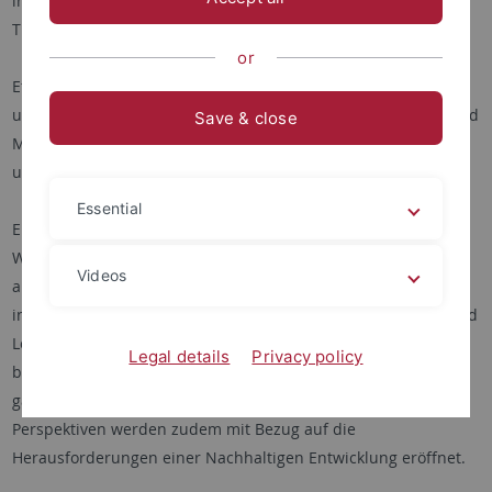
interdisziplinäre Forschung und Lehre im Bereich Ethik,
Theorie und Geschichte der Biowissenschaften.
or
Ethische Fragen stellen sich mit Blick auf neue Erkenntnisse
und Technologien in zahlreichen Gebieten wie der Genetik und
Save & close
Molekularbiologie, den Neurowissenschaften oder Ökologie
und Naturschutz.
Essential
Eingebettet in Wissenschaftstheorie und
Wissenschaftsgeschichte bearbeitet eine
Videos
anwendungsbezogene Ethik die genannten Themen in
interdisziplinärer Perspektive. Insgesamt sollen Forschung und
Lehre dazu beitragen Wissensbestände und Implikationen
Legal details
Privacy policy
biowissenschaftlicher Forschung zu reflektieren und in ein
ganzheitliches Menschenbild zu integrieren. Weitere
Perspektiven werden zudem mit Bezug auf die
Herausforderungen einer Nachhaltigen Entwicklung eröffnet.