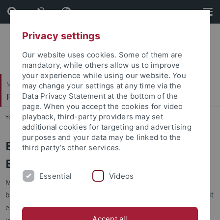
Skip
Skip
to
to
content
footer
Privacy settings
Our website uses cookies. Some of them are
mandatory, while others allow us to improve
your experience while using our website. You
Mathematisch-Naturwissenschaftliche Fakultät
may change your settings at any time via the
Fachbereich Biologie
Data Privacy Statement at the bottom of the
page. When you accept the cookies for video
playback, third-party providers may set
You are here:
Startseite
...
Ethik
additional cookies for targeting and advertising
purposes and your data may be linked to the
Ethik, Theorie und Geschichte der
third party’s other services.
Biowissenschaften
Essential
Videos
Mit einem eigenen
Lehrstuhl
(Professor Thomas Potthast)
besteht im Fachbereich Biologie ein in dieser Form bundesweit
einzigartiger dauerhafter Ort für philosophisch-
Accept all