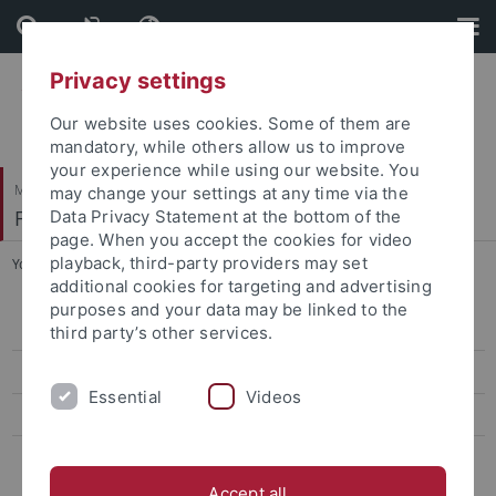
Skip
Skip
to
to
content
footer
Privacy settings
Our website uses cookies. Some of them are
mandatory, while others allow us to improve
your experience while using our website. You
Mathematisch-Naturwissenschaftliche Fakultät
may change your settings at any time via the
Fachbereich Biologie
Data Privacy Statement at the bottom of the
page. When you accept the cookies for video
playback, third-party providers may set
You are here:
Startseite
...
Ethik
additional cookies for targeting and advertising
purposes and your data may be linked to the
Aktuell
third party’s other services.
Team
Essential
Videos
Lehre
Qualifikationsarbeiten
Accept all