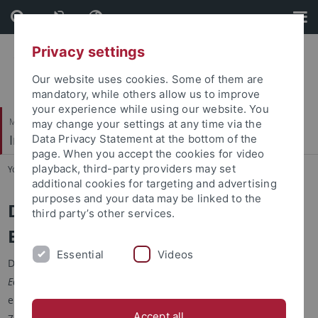
Skip
Skip
to
to
content
footer
Privacy settings
Our website uses cookies. Some of them are
mandatory, while others allow us to improve
your experience while using our website. You
Mathematisch-Naturwissenschaftliche Fakultät
may change your settings at any time via the
Institut für Evolution und Ökologie
Data Privacy Statement at the bottom of the
page. When you accept the cookies for video
playback, third-party providers may set
You are here:
Startseite
...
EvE Doktoranden
additional cookies for targeting and advertising
purposes and your data may be linked to the
Das Promotionsstudium in
third party’s other services.
Evolution und Ökologie
Essential
Videos
Die meisten unserer Studenten sind in der
Evolution and
Ecology Research School Tübingen
(
EVEREST
) eingeschrieben,
einem interdisziplinären Graduiertenprogramm, das in
Accept all