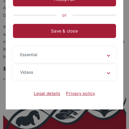
Zusammenarbeit mit Kollegen in der Paläontologie und der
Archäologie entwickelt wurde. Ein großer Anteil unserer
Doktoranden ist international.
or
Wenn Sie sich für eine Doktorandenstelle bewerben möchten,
Save & close
wenden Sie sich bitte an Ihre Forschungsgruppe. Dort gibt es
möglicherweise anstehende Angebote oder Sie können bei der
Beantragung Ihres eigenen Stipendiums, z. B. vom DAAD, Hilfe
Essential
bekommen.
Möchten Sie gerne mehr erfahren?
Videos
» Besuchen Sie die
EVEREST-Website (englisch)
.
Legal details
Privacy policy