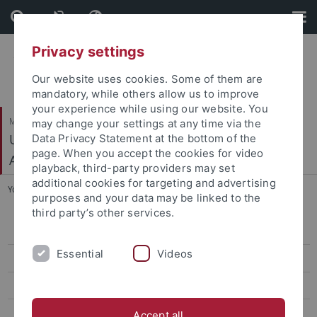
Skip
Skip
to
to
content
footer
Privacy settings
Our website uses cookies. Some of them are
mandatory, while others allow us to improve
your experience while using our website. You
Mathematisch-Naturwissenschaftliche Fakultät
may change your settings at any time via the
Urgeschichte und Naturwissenschaftliche
Data Privacy Statement at the bottom of the
page. When you accept the cookies for video
Archäologie
playback, third-party providers may set
additional cookies for targeting and advertising
You are here:
Startseite
...
Dr. Knut Bretzke
purposes and your data may be linked to the
third party’s other services.
Mitarbeiter
Essential
Videos
Aktuelles
Teaching
Forschung
Accept all