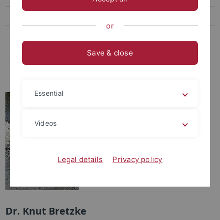
Publikationen
or
Preise und Stiftungen
Save & close
Alumni
Internes
Essential
Videos
Legal details
Privacy policy
Dr. Knut Bretzke