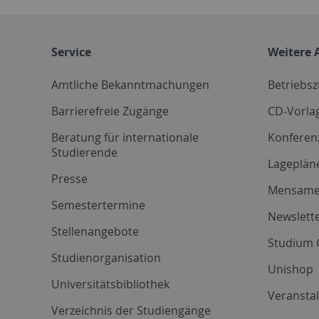
Service
Weitere 
Amtliche Bekanntmachungen
Betriebs
Barrierefreie Zugänge
CD-Vorla
Beratung für internationale
Konferen
Studierende
Lageplän
Presse
Mensam
Semestertermine
Newslette
Stellenangebote
Studium 
Studienorganisation
Unishop
Universitätsbibliothek
Veransta
Verzeichnis der Studiengänge