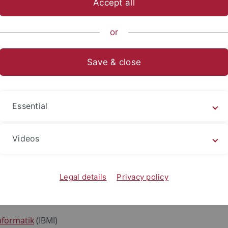
Accept all
or
und Zentren
eurowissenschaften
Tübingen (BCCN)
Save & close
essur für Theorie und Geschichte der Wissenschaften
bingen (CIDiC)
Essential
rebsforschung
(DKTK)
Videos
(DZIF)
Legal details
Privacy policy
Informatik
(IBMI)