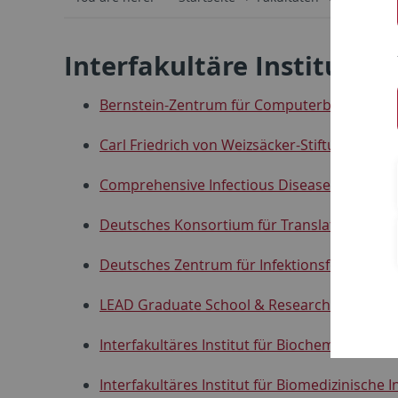
Interfakultäre Institute 
Bernstein-Zentrum für Computerbasierte N
Carl Friedrich von Weizsäcker-Stiftungsprof
Comprehensive Infectious Disease Center
Tü
Deutsches Konsortium für Translationale K
Deutsches Zentrum für Infektionsforschung
LEAD Graduate School & Research Network
Interfakultäres Institut für Biochemie
(IFIB)
Interfakultäres Institut für Biomedizinische 