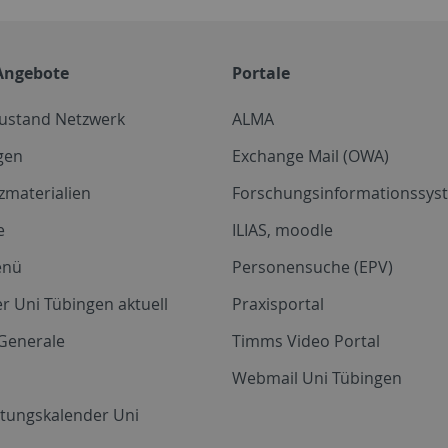
Angebote
Portale
zustand Netzwerk
ALMA
gen
Exchange Mail (OWA)
zmaterialien
Forschungsinformationssyst
e
ILIAS, moodle
enü
Personensuche (EPV)
r Uni Tübingen aktuell
Praxisportal
Generale
Timms Video Portal
Webmail Uni Tübingen
ltungskalender Uni