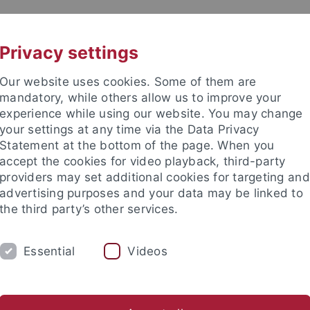
UNI A-Z
KONTAKT
Privacy settings
Our website uses cookies. Some of them are
mandatory, while others allow us to improve your
experience while using our website. You may change
your settings at any time via the Data Privacy
enschaftliche Fakultät
Statement at the bottom of the page. When you
accept the cookies for video playback, third-party
providers may set additional cookies for targeting and
advertising purposes and your data may be linked to
the third party’s other services.
ORSCHUNG
STUDIUM
PROMOTION
Essential
Videos
ik
Mathematik
Pharmazie/Biochemie
Physik
Psycho
sch-Naturwissenschaftliche Fakultät
Fachbereiche
Interfak