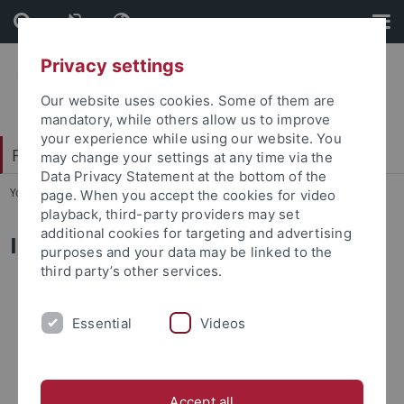
Skip
Skip
to
to
content
footer
Privacy settings
Our website uses cookies. Some of them are
mandatory, while others allow us to improve
your experience while using our website. You
Faculty of Science
may change your settings at any time via the
Data Privacy Statement at the bottom of the
You are here:
Home
...
Interfaculty Facilities
page. When you accept the cookies for video
playback, third-party providers may set
additional cookies for targeting and advertising
Interfaculty Institutes and Centres
purposes and your data may be linked to the
third party’s other services.
Bernstein-Zentrum für Computerbasierte
Neurowissenschaften
Tübingen (BCCN)
Essential
Videos
Carl Friedrich von Weizsäcker-Stiftungsprofessur für
Theorie und Geschichte der Wissenschaften
Comprehensive Infectious Disease Center
Tübingen
Accept all