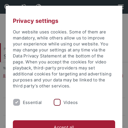
Skip
Skip
to
to
content
footer
Privacy settings
Our website uses cookies. Some of them are
mandatory, while others allow us to improve
your experience while using our website. You
Philosophische Fakultät
may change your settings at any time via the
Sinologie
Data Privacy Statement at the bottom of the
page. When you accept the cookies for video
playback, third-party providers may set
You are here:
Startseite
...
additional cookies for targeting and advertising
B.A. Sinologie/Chinese Studies mit berufspraktischem Schwerpunkt (4-jähr.)
purposes and your data may be linked to the
third party’s other services.
B.A. Sinologie/Chinese Studies Hauptfach (3-jähr.)
Essential
Videos
B.A. Sinologie/Chinese Studies mit berufspraktischem Schwerpunkt
(4-jähr.)
B.A. Sinologie/Chinese Studies Nebenfach
Accept all