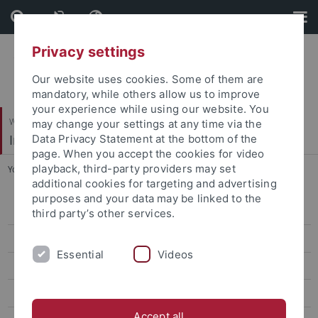
Skip
Skip
to
to
content
footer
Privacy settings
Our website uses cookies. Some of them are
mandatory, while others allow us to improve
your experience while using our website. You
Wirtschafts- und Sozialwissenschaftliche Fakultät
may change your settings at any time via the
Institut für Erziehungswissenschaft
Data Privacy Statement at the bottom of the
page. When you accept the cookies for video
playback, third-party providers may set
You are here:
Startseite
...
Curriculum Vitae
additional cookies for targeting and advertising
purposes and your data may be linked to the
Arbeitsgruppen
third party’s other services.
Personal
Essential
Videos
Lehrstuhlassistenzen
Bohl, Thorsten, Prof. Dr.
Accept all