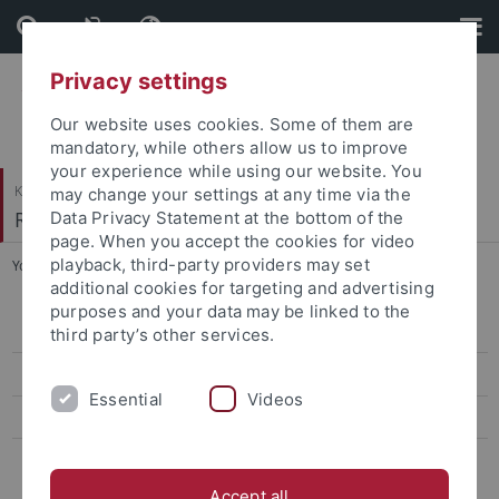
Skip
Skip
to
to
content
footer
Privacy settings
Our website uses cookies. Some of them are
mandatory, while others allow us to improve
your experience while using our website. You
Katholisch-Theologische Fakultät
may change your settings at any time via the
Religionspädagogik
Data Privacy Statement at the bottom of the
page. When you accept the cookies for video
playback, third-party providers may set
You are here:
Startseite
...
Autobiographische Schriften
additional cookies for targeting and advertising
purposes and your data may be linked to the
Autobiographische Schriften
third party’s other services.
Romane und Dramen
Essential
Videos
Biblische, talmudische und chassidische Schriften
Essayistische Schriften
Accept all