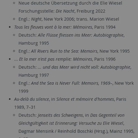
Neue deutsche Übersetzung durch die Elie Wiesel
Forschungsstelle:
Die Nacht
, Freiburg 2022
Engl.:
Night
, New York 2006; trans. Marion Wiesel
Tous les fleuves vont à la mer: Mémoires
, Paris 1994
Deutsch:
Alle Flüsse fliessen ins Meer: Autobiographie
,
Hamburg 1995
Engl.:
All Rivers Run to the Sea: Memoirs
, New York 1995
...
Et la mer n'est pas remplie: Mémoires
, Paris 1996
Deutsch:
... und das Meer wird nicht voll: Autobiographie
,
Hamburg 1997
Engl.:
And the Sea is Never Full: Memoirs, 1969–
, New York
1999
Au-delà du silence
, in
Silence et mémoire d'hommes
, Paris
1989, 7–31
Deutsch:
Jenseits des Schweigens
, in
Das Gegenteil von
Gleichgültigkeit ist Erinnerung: Versuche zu Elie Wiesel
,
Dagmar Mensink / Reinhold Boschki (Hrsg.), Mainz 1995,