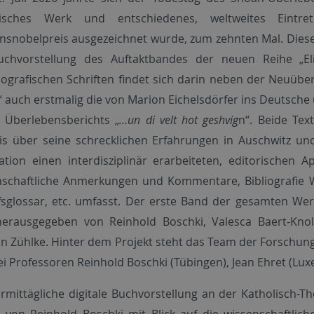
arisches Werk und entschiedenes, weltweites Ein
nsnobelpreis ausgezeichnet wurde, zum zehnten Mal. Diese
uchvorstellung des Auftaktbandes der neuen Reihe „El
iografischen Schriften findet sich darin neben der Neuüb
 auch erstmalig die von Marion Eichelsdörfer ins Deutsch
s Überlebensberichts „
…un di velt hot geshvig
n“. Beide Tex
is über seine schrecklichen Erfahrungen in Auschwitz un
ation einen interdisziplinär erarbeiteten, editorischen 
nschaftliche Anmerkungen und Kommentare, Bibliografie Wi
ffsglossar, etc. umfasst. Der erste Band der gesamten We
herausgegeben von Reinhold Boschki, Valesca Baert-Knoll
in Zühlke. Hinter dem Projekt steht das Team der Forschung
ei Professoren Reinhold Boschki (Tübingen), Jean Ehret (L
rmittägliche digitale Buchvorstellung an der Katholisch-T
 von Reinhold Boschki mit Blick auf die wissenschaftlic