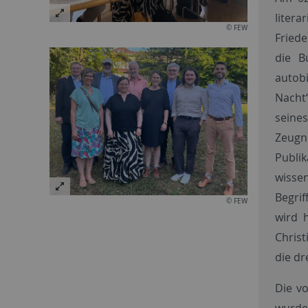
liter
© FEW
Friede
die B
autob
Nacht“
seine
Zeugn
Publik
wisse
Begri
© FEW
wird 
Christ
die dr
Die vo
wurde