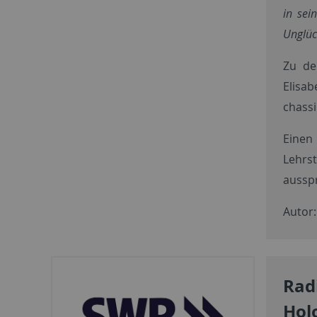
in sei
Unglüc
Zu de
Elisa
chassi
Einen
Lehrs
aussp
Autor:
Rad
Hol