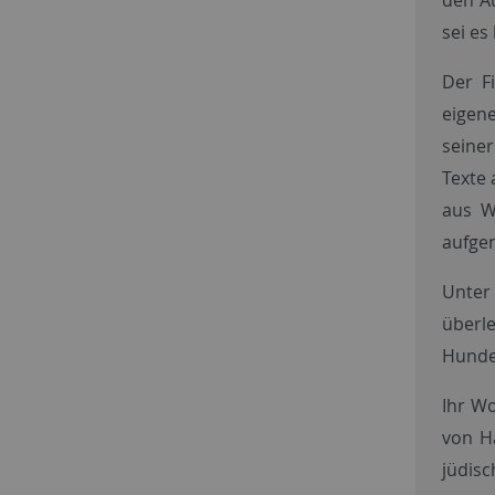
sei es
Der F
eigen
seiner
Texte 
aus W
aufge
Unter 
überl
Hunder
Ihr W
von H
jüdis