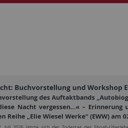
icht: Buchvorstellung und Workshop
vorstellung des Auftaktbands „Autobiogr
 diese Nacht vergessen…« – Erinnerung
n Reihe „Elie Wiesel Werke“ (EWW) am 02
. Juli 2026 jährte sich der Todestag des Shoah-Überlebe