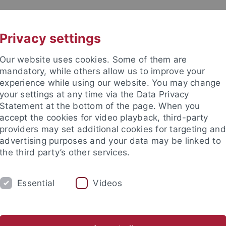
UNI A-Z
KONTAKT
Privacy settings
Our website uses cookies. Some of them are
mandatory, while others allow us to improve your
experience while using our website. You may change
your settings at any time via the Data Privacy
Statement at the bottom of the page. When you
accept the cookies for video playback, third-party
providers may set additional cookies for targeting and
advertising purposes and your data may be linked to
the third party’s other services.
Essential
Videos
NG
FORSCHUNGSSTELLE ELIE WIESEL
R
sel Forschung
Pädagogische Impulse
Team
Aktuelles