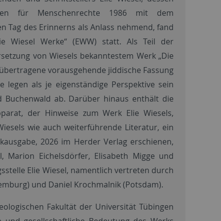
treten für Menschenrechte 1986 mit dem
n Tag des Erinnerns als Anlass nehmend, fand
ie Wiesel Werke“ (EWW) statt. Als Teil der
ersetzung von Wiesels bekanntestem Werk „Die
e übertragene vorausgehende jiddische Fassung
te legen als je eigenständige Perspektive sein
d Buchenwald ab. Darüber hinaus enthält die
Apparat, der Hinweise zum Werk Elie Wiesels,
esels wie auch weiterführende Literatur, ein
rkausgabe, 2026 im Herder Verlag erschienen,
, Marion Eichelsdörfer, Elisabeth Migge und
sstelle Elie Wiesel, namentlich vertreten durch
uxemburg) und Daniel Krochmalnik (Potsdam).
heologischen Fakultät der Universität Tübingen
he und gesellschaftliche Bedeutung des Werks