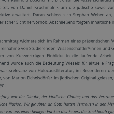
eitet, von Daniel Krochmalnik um die jüdische sowie von 
ektive erweitert. Daran schloss sich Stephan Weber an, 
erischer Sicht hervorhob. Abschließend folgten inhaltliche
.
achmittag widmete sich im Rahmen eines präsentischen W
Teilnahme von Studierenden, Wissenschaftler*innen und Gä
rm von Kurzvorträgen Einblicke in die laufende Arbei
hend wurde auch die Bedeutung Wiesels für aktuelle Frage
wartsrelevanz von Holocaustliteratur, im Besonderen der 
e, von Marion Eichelsdörfer im jiddischen Original gelesen
gn
“:
fang war der Glaube, der kindische Glaube; und das Vertrauen,
liche Illusion. Wir glaubten an Gott, hatten Vertrauen in den Me
nen von uns einen heiligen Funken des Feuers der Shekhinah gibt