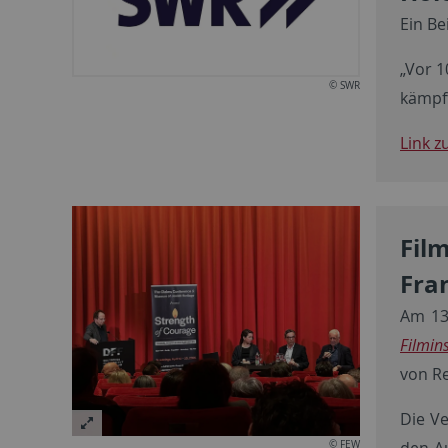
Ein Be
„Vor 1
© SWR
kämpft
Link z
Fil
Fran
Am 13
Filmin
von Re
Die V
den Au
© FEW