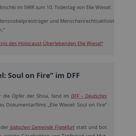
Boschki im SWR zum 10. Todestag von Elie Wiesel:
iedensnobelpreisträger und Menschenrechtsaktivist
.“
nis des Holocaust-Überlebenden Elie Wiesel“
: Soul on Fire” im DFF
r die Opfer der Shoa, fand im
DFF – Deutsches
s Dokumentarfilms „Elie Wiesel: Soul on Fire“
 der
Jüdischen Gemeinde Frankfurt
statt und bot
e
, welche Geschichten von Tapferkeit und Mut,