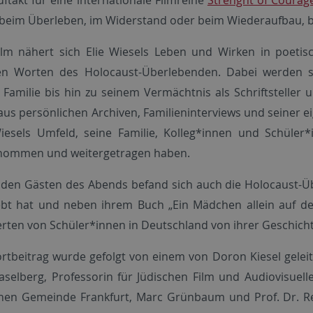
 beim Überleben, im Widerstand oder beim Wiederaufbau, be
ilm nähert sich Elie Wiesels Leben und Wirken in poetisc
en Worten des Holocaust-Überlebenden. Dabei werden s
 Familie bis hin zu seinem Vermächtnis als Schriftsteller
aus persönlichen Archiven, Familieninterviews und seiner 
iesels Umfeld, seine Familie, Kolleg*innen und Schüler
nommen und weitergetragen haben.
den Gästen des Abends befand sich auch die Holocaust-Übe
ebt hat und neben ihrem Buch „Ein Mädchen allein auf de
ten von Schüler*innen in Deutschland von ihrer Geschicht
ortbeitrag wurde gefolgt von einem von Doron Kiesel gele
aselberg, Professorin für Jüdischen Film und Audiovisuel
chen Gemeinde Frankfurt, Marc Grünbaum und Prof. Dr. Re