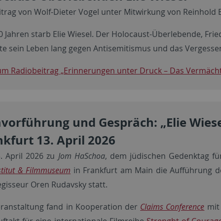
itrag von Wolf-Dieter Vogel unter Mitwirkung von Reinhold 
0 Jahren starb Elie Wiesel. Der Holocaust-Überlebende, Fr
e sein Leben lang gegen Antisemitismus und das Vergessen
um Radiobeitrag „Erinnerungen unter Druck – Das Vermächt
mvorführung und Gespräch: „Elie Wiesel
kfurt 13. April 2026
. April 2026 zu
Jom HaSchoa
, dem jüdischen Gedenktag fü
stitut & Filmmuseum
in Frankfurt am Main die Aufführung de
gisseur Oren Rudavsky statt.
eranstaltung fand in Kooperation der
Claims Conference
mit
ftakt für eine internationale Filmreihe
Strenght of Courag