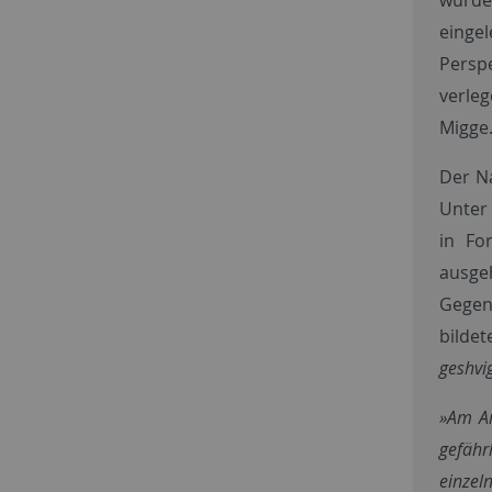
eingel
Persp
verleg
Migge
Der N
Unter 
in Fo
ausge
Gegen
bildet
geshvi
»Am An
gefähr
einzel