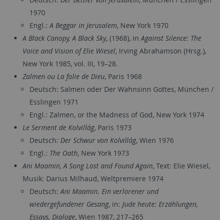
1970
Engl.:
A Beggar in Jerusalem
, New York 1970
A Black Canopy, A Black Sky
, (1968), in
Against Silence: The
Voice and Vision of Elie Wiesel
, Irving Abrahamson (Hrsg.),
New York 1985, vol. III, 19–28.
Zalmen ou La folie de Dieu
, Paris 1968
Deutsch: Salmen oder Der Wahnsinn Gottes, München /
Esslingen 1971
Engl.: Zalmen, or the Madness of God, New York 1974
Le Serment de Kolvillág
, Paris 1973
Deutsch:
Der Schwur von Kolvillág
, Wien 1976
Engl.:
The Oath
, New York 1973
Ani Maamin, A Song Lost and Found Again
, Text: Elie Wiesel,
Musik: Darius Milhaud, Weltpremiere 1974
Deutsch:
Ani Maamin. Ein verlorener und
wiedergefundener Gesang
, in:
Jude heute: Erzählungen,
Essays, Dialoge
, Wien 1987, 217–265