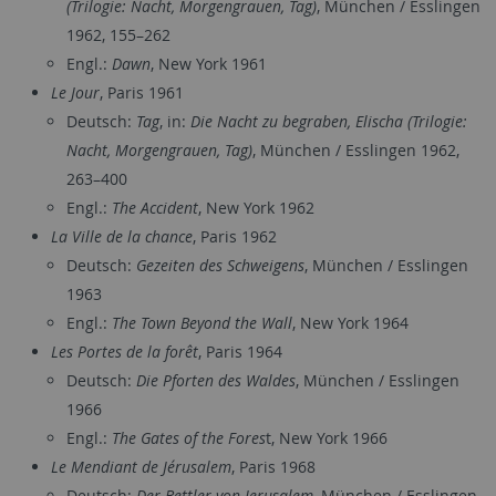
(Trilogie: Nacht, Morgengrauen, Tag)
, München / Esslingen
1962, 155–262
Engl.:
Dawn
, New York 1961
Le Jour
, Paris 1961
Deutsch:
Tag
, in:
Die Nacht zu begraben, Elischa (Trilogie:
Nacht, Morgengrauen, Tag)
, München / Esslingen 1962,
263–400
Engl.:
The Accident
, New York 1962
La Ville de la chance
, Paris 1962
Deutsch:
Gezeiten des Schweigens
, München / Esslingen
1963
Engl.:
The Town Beyond the Wall
, New York 1964
Les Portes de la forêt
, Paris 1964
Deutsch:
Die Pforten des Waldes
, München / Esslingen
1966
Engl.:
The Gates of the Fores
t, New York 1966
Le Mendiant de Jérusalem
, Paris 1968
Deutsch:
Der Bettler von Jerusalem
, München / Esslingen