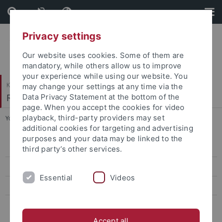
Skip
Skip
to
to
content
footer
Privacy settings
Our website uses cookies. Some of them are
mandatory, while others allow us to improve
your experience while using our website. You
Katholisch-Theologische Fakultät
may change your settings at any time via the
Religionspädagogik
Data Privacy Statement at the bottom of the
page. When you accept the cookies for video
playback, third-party providers may set
You are here:
Startseite
...
Romane und Dramen
additional cookies for targeting and advertising
purposes and your data may be linked to the
Autobiographische Schriften
third party’s other services.
Romane und Dramen
Essential
Videos
Biblische, talmudische und chassidische Schriften
Essayistische Schriften
Accept all