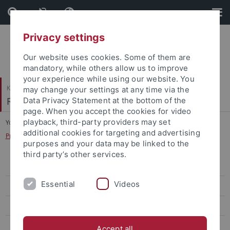
Skip
Skip
to
to
content
footer
Privacy settings
Our website uses cookies. Some of them are
mandatory, while others allow us to improve
your experience while using our website. You
Katholisch-Theologische Fakultät
may change your settings at any time via the
Religionspädagogik
Data Privacy Statement at the bottom of the
page. When you accept the cookies for video
playback, third-party providers may set
You are here:
Startseite
...
additional cookies for targeting and advertising
Prof. Dr. theol Albert Biesinger (Emeritus)
purposes and your data may be linked to the
third party’s other services.
Prof. Reinhold Boschki
Essential
Videos
Sekretariat
Dr. Edeltraud Gaus
Dr. Elisabeth Migge
Accept all