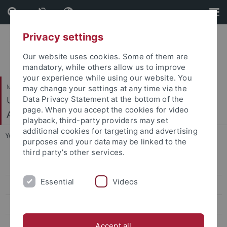
Skip
Skip
to
to
content
footer
Privacy settings
Our website uses cookies. Some of them are
mandatory, while others allow us to improve
your experience while using our website. You
Mathematisch-Naturwissenschaftliche Fakultät
may change your settings at any time via the
Urgeschichte und Naturwissenschaftliche
Data Privacy Statement at the bottom of the
page. When you accept the cookies for video
Archäologie
playback, third-party providers may set
additional cookies for targeting and advertising
You are here:
Startseite
...
Weitere Publikationen
purposes and your data may be linked to the
third party’s other services.
Mitarbeiter
Essential
Videos
Aktuelles
Teaching
Forschung
Accept all