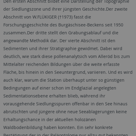
Den ersten Abschnitt bildet eine Darstellung der Topographie
der Siedlungszone und ihrer jüngsten Geschichte.Der zweite
Abschnitt von W.FLÜKIGER (†1973) fasst die
Forschungsgeschichte des Burgäschisee-Beckens seit 1950
zusammen.Der dritte stellt den Grabungsablauf und die
angewandte Methodik dar. Der vierte Abschnitt ist den
Sedimenten und ihrer Stratigraphie gewidmet. Dabei wird
deutlich, wie stark diese pollenanalytsich vom Alleröd bis zum
Mittelalter reichenden Bildungen über die weite erfasste
Fläche, bis hinein in den Seeuntergrund, variieren. Und es wird
auch klar, warum die Station überhaupt unter so günstigen
Bedingungen auf einer schon im Endglazial angelegten
Sedimentationsebene erhalten blieb, während ihr
vorausgehende Siedlungsspuren offenbar in den See hinaus
abrutschten und jüngere ohne neue Seeablagerungen keine
Erhaltungschance in der aktuellen holozänen
Waldbodenbildung haben konnten. Ein sehr konkrete
Bestätigung der in der Paläontologie nur allzu gut bekannten