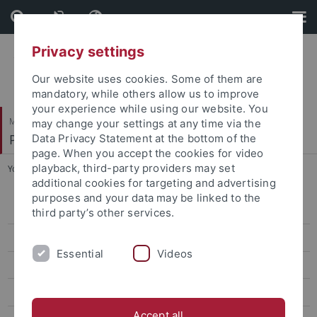
Skip
Skip
to
to
content
footer
Privacy settings
Our website uses cookies. Some of them are
mandatory, while others allow us to improve
your experience while using our website. You
Mathematisch-Naturwissenschaftliche Fakultät
may change your settings at any time via the
Paläoanthropologie
Data Privacy Statement at the bottom of the
page. When you accept the cookies for video
playback, third-party providers may set
You are here:
Startseite
...
Pathways to Language
additional cookies for targeting and advertising
purposes and your data may be linked to the
Research
third party’s other services.
Words, Bones, Genes, Tools
Essential
Videos
FIRSTSTEPS
Revive
Accept all