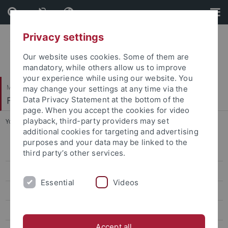
Skip
Skip
to
to
content
footer
Privacy settings
Our website uses cookies. Some of them are
mandatory, while others allow us to improve
your experience while using our website. You
Mathematisch-Naturwissenschaftliche Fakultät
may change your settings at any time via the
Fachbereich Mathematik
Data Privacy Statement at the bottom of the
page. When you accept the cookies for video
playback, third-party providers may set
You are here:
Startseite
...
DMV Mathemacherin des Monats
additional cookies for targeting and advertising
purposes and your data may be linked to the
Studiengänge
third party’s other services.
Studieninteressierte
Essential
Videos
Studienanfänger
Studierende
Accept all