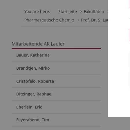
You are here:
Startseite
Fakultäten
Mathemati
Pharmazeutische Chemie
Prof. Dr. S. Laufer
Mit
Hacker
Mitarbeitende AK Laufer
Apotheke
Bauer, Katharina
eMail:
fr
Brandtjen, Mirko
Telefon: (
Cristofalo, Roberta
Ditzinger, Raphael
Eberlein, Eric
Feyerabend, Tim