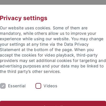
UNI A-Z
KONTAKT
Privacy settings
Our website uses cookies. Some of them are
mandatory, while others allow us to improve your
experience while using our website. You may change
your settings at any time via the Data Privacy
Statement at the bottom of the page. When you
akultät
accept the cookies for video playback, third-party
ie
providers may set additional cookies for targeting and
advertising purposes and your data may be linked to
the third party’s other services.
Essential
Videos
PROF. DR. F. BÖCKLER
PROF. DR. M. LÄM
s / Aktivitäten
Forschungsbereiche
Originalarbeiten
P