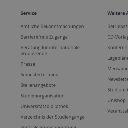
Service
Weitere 
Amtliche Bekanntmachungen
Betriebs
Barrierefreie Zugänge
CD-Vorla
Beratung für internationale
Konferen
Studierende
Lageplän
Presse
Mensam
Semestertermine
Newslette
Stellenangebote
Studium 
Studienorganisation
Unishop
Universitätsbibliothek
Veransta
Verzeichnis der Studiengänge
Zentrale Studienberatung