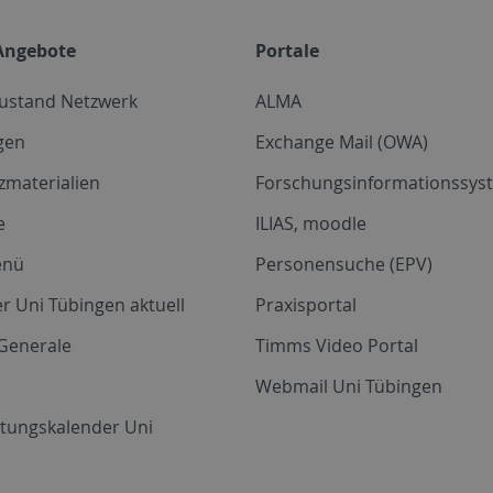
Angebote
Portale
zustand Netzwerk
ALMA
gen
Exchange Mail (OWA)
zmaterialien
Forschungsinformationssyst
e
ILIAS, moodle
enü
Personensuche (EPV)
r Uni Tübingen aktuell
Praxisportal
Generale
Timms Video Portal
Webmail Uni Tübingen
ltungskalender Uni