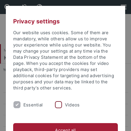
Skip
Skip
to
to
content
footer
Privacy settings
Our website uses cookies. Some of them are
mandatory, while others allow us to improve
your experience while using our website. You
Mathematisch-Naturwissenschaftliche Fakultät
may change your settings at any time via the
Klinische Psychologie und Psychotherapie
Data Privacy Statement at the bottom of the
page. When you accept the cookies for video
playback, third-party providers may set
You are here:
Startseite
...
Mareike Handler
additional cookies for targeting and advertising
purposes and your data may be linked to the
Prof. Dr. Jennifer Svaldi
third party’s other services.
Seniorprofessur Prof. Hautzinger
Essential
Videos
Verwaltung
Mitarbeiter*innen der Hochschulambulanz
Accept all