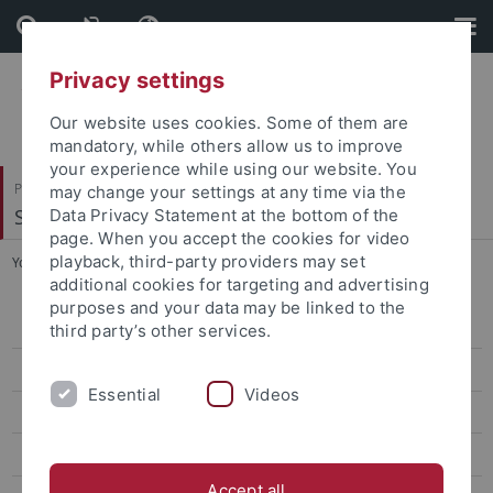
Skip
Skip
to
to
content
footer
Privacy settings
Our website uses cookies. Some of them are
mandatory, while others allow us to improve
your experience while using our website. You
Philosophische Fakultät
may change your settings at any time via the
Seminar für Allgemeine Rhetorik
Data Privacy Statement at the bottom of the
page. When you accept the cookies for video
playback, third-party providers may set
You are here:
Startseite
...
Literaturempfehlungen
additional cookies for targeting and advertising
purposes and your data may be linked to the
Neuere Publikationen
third party’s other services.
Herausgeber
Essential
Videos
Redaktion
Lemmata
Accept all