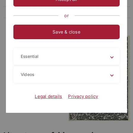
Texte
Literaturempfehlungen
or
Kontakt
Save & close
Essential
Videos
Legal details
Privacy policy