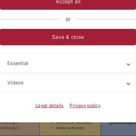
Accept all
ische Fakultät
...
Philosophie - Rhetorik - Medien
Seminar 
or
Save & close
nfach
ebenfach Allgemeine Rhetorik sind 60 Leistungspunkte zu e
Essential
h sind 99 Leistungs­punkte im Hauptfach und 21 Leistungspu
ichen Bereich (Schlüsselqualifikationen) nachzuweisen.
Videos
Legal details
Privacy policy