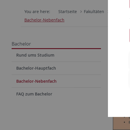
You are here:
Startseite
Fakultäten
Philosoph
Bachelor-Nebenfach
Nebe
Bachelor
Im B.A.-N
Rund ums Studium
Zusätzlic
Bachelor-Hauptfach
überfachl
Bachelor-Nebenfach
FAQ zum Bachelor