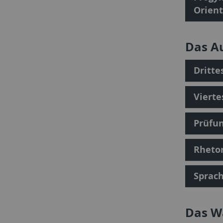
Orien
Das A
Dritte
Vierte
Prüfu
Rheto
Sprac
Das Wa