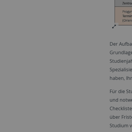
Der Aufba
Grundlage
Studienjah
Spezialisi
haben, Ih
Für die St
und notwe
Checklist
über Fris
Studium v