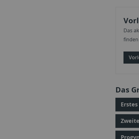
Vor
Das ak
finden 
Vorl
Das G
Erstes
Zweit
Progy