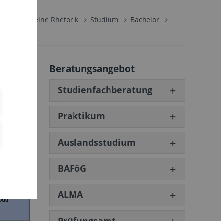
für Allgemeine Rhetorik
Studium
Bachelor
Beratungsangebot
Studienfachberatung
rwerben.
nkte im
Praktikum
Auslandsstudium
BAFöG
ALMA
Prüfungsamt