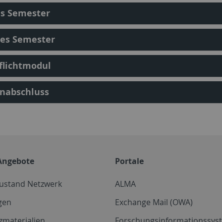
es Semester
tes Semester
flichtmodul
enabschluss
Angebote
Portale
zustand Netzwerk
ALMA
gen
Exchange Mail (OWA)
zmaterialien
Forschungsinformationssyst