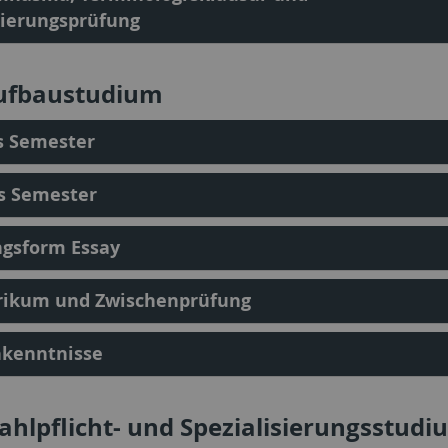
tierungsprüfung
ufbaustudium
s Semester
s Semester
ngsform Essay
rikum und Zwischenprüfung
hkenntnisse
hlpflicht- und Spezialisierungsstudi