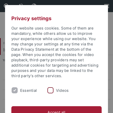
Skip
Skip
to
to
content
footer
Privacy settings
Our website uses cookies. Some of them are
mandatory, while others allow us to improve
your experience while using our website. You
Faculty of Humanities
may change your settings at any time via the
Institute of Rhetoric
Data Privacy Statement at the bottom of the
page. When you accept the cookies for video
playback, third-party providers may set
You are here:
Home
...
Literaturempfehlungen
additional cookies for targeting and advertising
purposes and your data may be linked to the
Neuere Publikationen
third party’s other services.
Herausgeber
Essential
Videos
Redaktion
Lemmata
Accept all