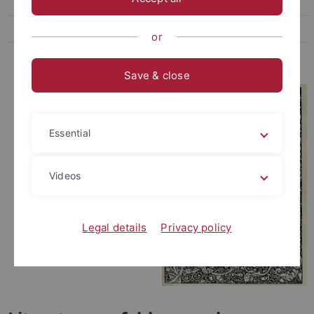
Texte
Literaturempfehlungen
or
Kontakt
Save & close
Essential
Videos
Legal details
Privacy policy