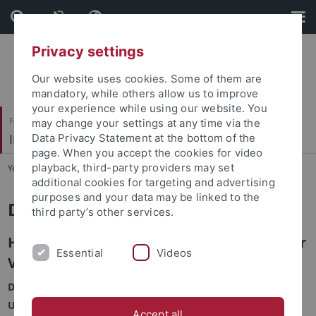
Skip
Skip
to
to
content
footer
Privacy settings
Our website uses cookies. Some of them are
mandatory, while others allow us to improve
your experience while using our website. You
Faculty of Humanities
may change your settings at any time via the
Institute of Rhetoric
Data Privacy Statement at the bottom of the
page. When you accept the cookies for video
playback, third-party providers may set
You are here:
Home
...
Rede 2004
additional cookies for targeting and advertising
purposes and your data may be linked to the
Die Rede des Jahres 2004
third party’s other services.
Heribert Prantl: Zivilgesellschaft ist vitaler
Essential
Videos
Verfassungsschutz
Das Seminar für Allgemeine Rhetorik der Eberhard-Karls-
Universität Tübingen hat Heribert Prantls Rede
Accept all