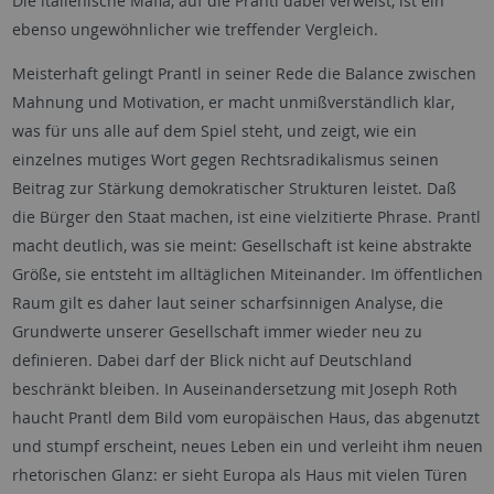
Die italienische Mafia, auf die Prantl dabei verweist, ist ein
ebenso ungewöhnlicher wie treffender Vergleich.
Meisterhaft gelingt Prantl in seiner Rede die Balance zwischen
Mahnung und Motivation, er macht unmißverständlich klar,
was für uns alle auf dem Spiel steht, und zeigt, wie ein
einzelnes mutiges Wort gegen Rechtsradikalismus seinen
Beitrag zur Stärkung demokratischer Strukturen leistet. Daß
die Bürger den Staat machen, ist eine vielzitierte Phrase. Prantl
macht deutlich, was sie meint: Gesellschaft ist keine abstrakte
Größe, sie entsteht im alltäglichen Miteinander. Im öffentlichen
Raum gilt es daher laut seiner scharfsinnigen Analyse, die
Grundwerte unserer Gesellschaft immer wieder neu zu
definieren. Dabei darf der Blick nicht auf Deutschland
beschränkt bleiben. In Auseinandersetzung mit Joseph Roth
haucht Prantl dem Bild vom europäischen Haus, das abgenutzt
und stumpf erscheint, neues Leben ein und verleiht ihm neuen
rhetorischen Glanz: er sieht Europa als Haus mit vielen Türen