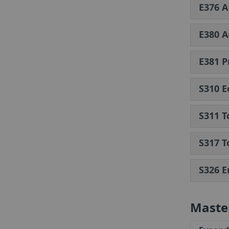
E376 A
E380 A
E381 P
S310 E
S311 T
S317 T
S326 E
Maste