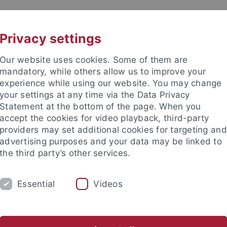
UNI A-Z
KONTAKT
Privacy settings
Our website uses cookies. Some of them are
mandatory, while others allow us to improve your
experience while using our website. You may change
your settings at any time via the Data Privacy
Statement at the bottom of the page. When you
e Fakultät
accept the cookies for video playback, third-party
wissenschaft
providers may set additional cookies for targeting and
advertising purposes and your data may be linked to
the third party’s other services.
Essential
Videos
E
FORSCHUNG
INTERNATIONAL
Studiengänge
Service & Beratung