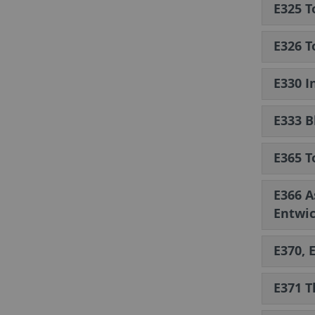
E325 T
E326 T
E330 I
E333 B
E365 T
E366 A
Entwi
E370, 
E371 T