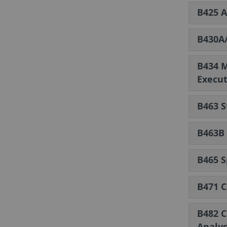
B425 
B430A/
B434 M
Execut
B463 S
B463B 
B465 S
B471 C
B482 C
Analys