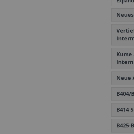
Expand 
Neues 
Vertie
Inter
Kurse 
Intern
Neue A
B404/B
B414 S
B425-B