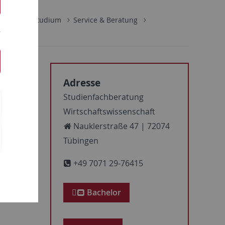
schaft
Studium
Service & Beratung
Adresse
Studienfachberatung
Wirtschaftswissenschaft
Nauklerstraße 47 | 72074
Tübingen
+49 7071 29-76415
Bachelor