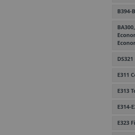
B394-B
BA300,
Econom
Econom
DS321 
E311 C
E313 T
E314-E
E323 F