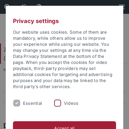
Skip
Skip
to
to
content
footer
Privacy settings
Our website uses cookies. Some of them are
mandatory, while others allow us to improve
your experience while using our website. You
Zentrum für Gender- und Diversitätsforschung
may change your settings at any time via the
Data Privacy Statement at the bottom of the
(ZGD)
page. When you accept the cookies for video
playback, third-party providers may set
You are here:
Startseite
...
Hannah Bennani
additional cookies for targeting and advertising
purposes and your data may be linked to the
third party’s other services.
Renate Baumgartner
Hannah Bennani
Essential
Videos
Katja Kauer
Dr. Hannah Bennani
Accept all