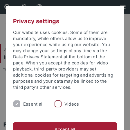
Skip
Skip
to
to
content
footer
Privacy settings
Our website uses cookies. Some of them are
mandatory, while others allow us to improve
your experience while using our website. You
Wirtschafts- und Sozialwissenschaftliche Fakultät
may change your settings at any time via the
Institut für Politikwissenschaft
Data Privacy Statement at the bottom of the
page. When you accept the cookies for video
playback, third-party providers may set
You are here:
Startseite
...
Praktikum (Internship)
additional cookies for targeting and advertising
purposes and your data may be linked to the
Allgemeine Studienberatung, BAFöG
third party’s other services.
Studienberatung des IfP
Essential
Videos
FAQ BA-Studiengang Politikwissenschaft
Praktikum (Internship)
Accept all