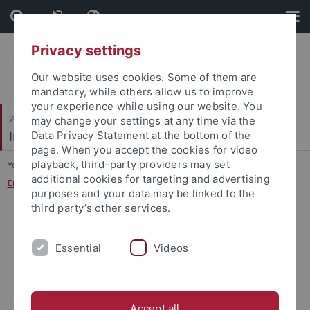
Skip
Skip
to
to
content
footer
Privacy settings
Our website uses cookies. Some of them are
mandatory, while others allow us to improve
your experience while using our website. You
Wirtschafts- und Sozialwissenschaftliche Fakultät
may change your settings at any time via the
Institut für Politikwissenschaft
Data Privacy Statement at the bottom of the
page. When you accept the cookies for video
playback, third-party providers may set
You are here:
Startseite
...
additional cookies for targeting and advertising
Erasmus/Internationales Austauschprogramm
purposes and your data may be linked to the
third party’s other services.
Allgemeine Studienberatung, BAFöG
Essential
Videos
Studienberatung des IfP
FAQ BA-Studiengang Politikwissenschaft
Accept all