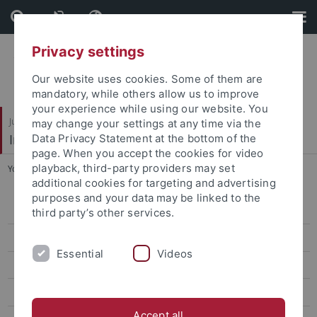
Skip
Skip
to
to
content
footer
Privacy settings
Our website uses cookies. Some of them are
mandatory, while others allow us to improve
your experience while using our website. You
Juristische Fakultät
may change your settings at any time via the
Institut für Kriminologie
Data Privacy Statement at the bottom of the
page. When you accept the cookies for video
playback, third-party providers may set
You are here:
Startseite
...
Anfahrt
additional cookies for targeting and advertising
purposes and your data may be linked to the
Institutsbroschüre
third party’s other services.
Datenschutz und Forschungsethik
Essential
Videos
Mailinglisten
Informationen für Gäste aus dem Ausland
Accept all