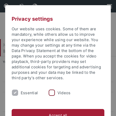
Skip
Skip
to
to
content
footer
Privacy settings
Our website uses cookies. Some of them are
mandatory, while others allow us to improve
your experience while using our website. You
Juristische Fakultät
may change your settings at any time via the
Institut für Kriminologie
Data Privacy Statement at the bottom of the
page. When you accept the cookies for video
playback, third-party providers may set
You are here:
Startseite
...
Abgeschlossene Projekte
additional cookies for targeting and advertising
purposes and your data may be linked to the
Femizide in Deutschland
third party’s other services.
Gewaltphänomene im (Amateur-)Fußball
Essential
Videos
Abgeschlossene Projekte
Gewaltkriminalität und Mittäterschaft von Jungen und Mädchen
Accept all