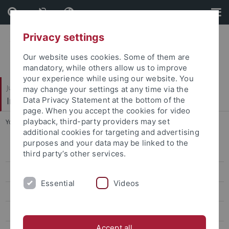
Skip
Skip
to
to
content
footer
Privacy settings
Our website uses cookies. Some of them are
mandatory, while others allow us to improve
your experience while using our website. You
Juristische Fakultät
may change your settings at any time via the
Institut für Kriminologie
Data Privacy Statement at the bottom of the
page. When you accept the cookies for video
playback, third-party providers may set
You are here:
Startseite
...
Mitarbeitende
additional cookies for targeting and advertising
purposes and your data may be linked to the
Wissenschaft
third party’s other services.
Verwaltung
Essential
Videos
Gäste
Studentische Hilfskräfte
Accept all