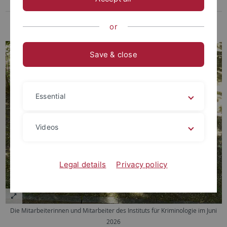
Ehemalige Mitarbeitende
Ehemalige Gäste
or
Save & close
Essential
Videos
Legal details
Privacy policy
Die Mitarbeiterinnen und Mitarbeiter des Instituts für Kriminologie im Juni
2026