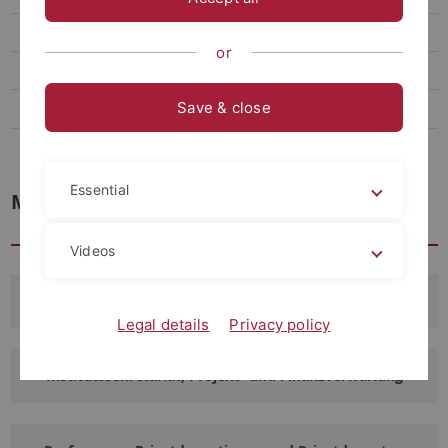
Publikationen
or
Preise und Stiftungen
Save & close
Alumni
Internes
Essential
Mitarbeiter und Mitarbeiterinnen
Videos
Abteilungsleitung
Legal details
Privacy policy
Institutssekretariat, Projekt- und Finanzverwaltung