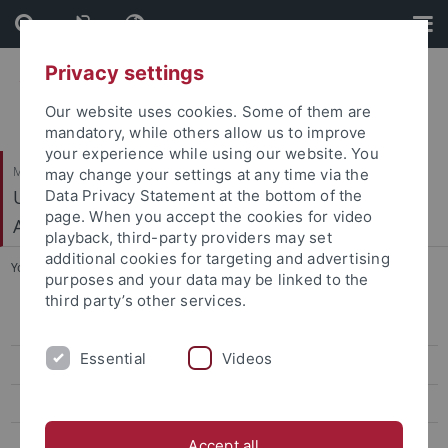
Skip
Skip
to
to
content
footer
Privacy settings
Our website uses cookies. Some of them are
mandatory, while others allow us to improve
your experience while using our website. You
Mathematisch-Naturwissenschaftliche Fakultät
may change your settings at any time via the
Urgeschichte und Naturwissenschaftliche
Data Privacy Statement at the bottom of the
page. When you accept the cookies for video
Archäologie
playback, third-party providers may set
additional cookies for targeting and advertising
You are here:
Startseite
...
Mitarbeiter
purposes and your data may be linked to the
third party’s other services.
Mitarbeiter
Essential
Videos
Aktuelles
Teaching
Forschung
Accept all