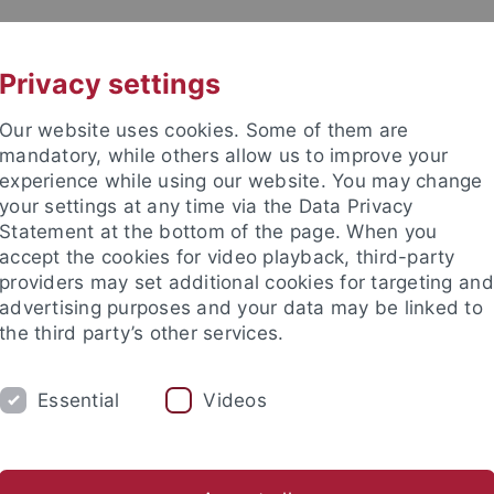
UNI A-Z
KONTAKT
Privacy settings
Our website uses cookies. Some of them are
mandatory, while others allow us to improve your
experience while using our website. You may change
your settings at any time via the Data Privacy
Statement at the bottom of the page. When you
akultät
accept the cookies for video playback, third-party
schaften
providers may set additional cookies for targeting and
advertising purposes and your data may be linked to
the third party’s other services.
Essential
Videos
RSCHUNG
ARBEITSGRUPPEN
SAMMLU
Urgeschichte & Naturwissenschaftliche Archäologie