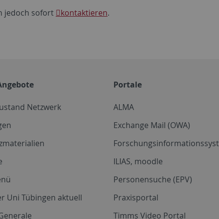
 jedoch sofort
kontaktieren
.
Angebote
Portale
zustand Netzwerk
ALMA
gen
Exchange Mail (OWA)
zmaterialien
Forschungsinformationssyst
e
ILIAS, moodle
enü
Personensuche (EPV)
r Uni Tübingen aktuell
Praxisportal
Generale
Timms Video Portal