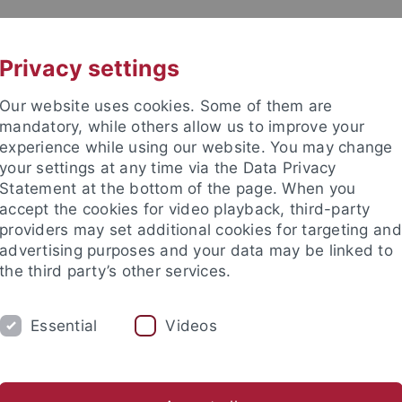
UNI A-Z
KONTAKT
Privacy settings
Our website uses cookies. Some of them are
mandatory, while others allow us to improve your
experience while using our website. You may change
your settings at any time via the Data Privacy
Statement at the bottom of the page. When you
kultät / Medizinische Fakultät
accept the cookies for video playback, third-party
stitut für Biochemie
providers may set additional cookies for targeting and
advertising purposes and your data may be linked to
the third party’s other services.
Essential
Videos
FORSCHUNG
ARBEITSGRUPPEN
rivatdozenten
Emeriti