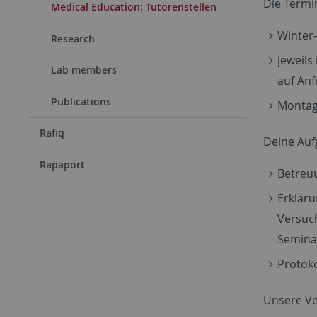
Die Termi
Medical Education: Tutorenstellen
Winter
Research
jeweils
Lab members
auf Anf
Publications
Montag
Rafiq
Deine Auf
Rapaport
Betreu
Erklär
Versuc
Semina
Protoko
Unsere V