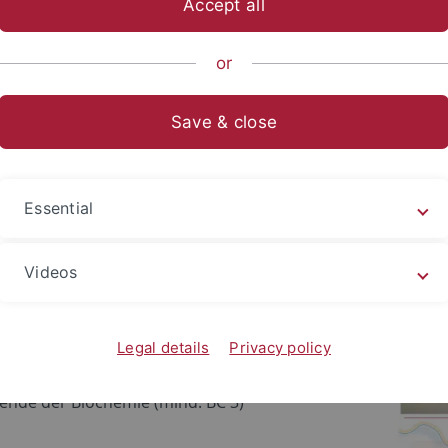
Accept all
sch-Naturwissenschaftliche Fakultät
...
Interfakultäre Einri
or
Save & close
enstellen
uung des biochemischen Praktikums I werden
Essential
nd studentische Tutoren gesucht. Der Flyer kann
tergeladen werden.
Videos
en wir?
rende der Humanmedizin mit bestandenem
Legal details
Privacy policy
um
ende der Biochemie (mind. BC 3)