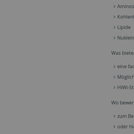
Aminos
Kohlen
Lipide
Nuklei
Was biete
eine f
Möglich
HiWi-St
Wo bewer
zum Bei
oder hi