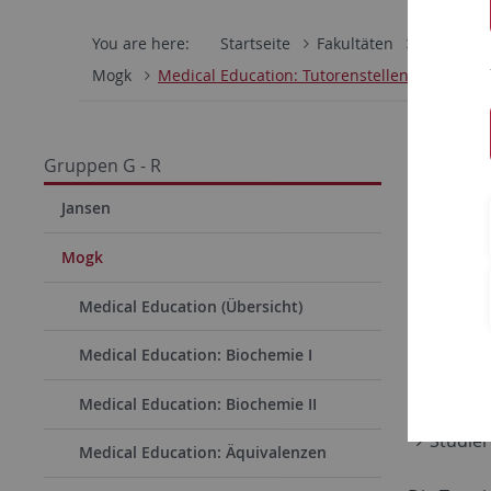
You are here:
Startseite
Fakultäten
Mathemati
Mogk
Medical Education: Tutorenstellen
Tutor
Gruppen G - R
Zur Betre
Jansen
fortlaufe
Mogk
hier
herun
Medical Education (Übersicht)
Wen such
Medical Education: Biochemie I
Studie
Physik
Medical Education: Biochemie II
Studier
Medical Education: Äquivalenzen