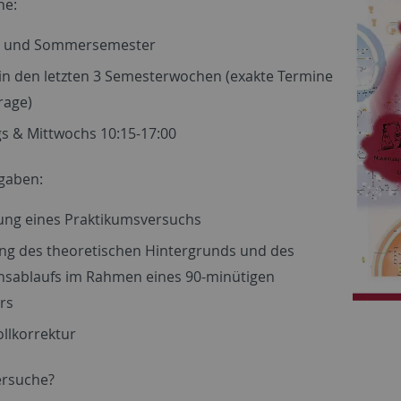
ne:
- und Sommersemester
 in den letzten 3 Semesterwochen (exakte Termine
rage)
s & Mittwochs 10:15-17:00
gaben:
ung eines Praktikumsversuchs
ung des theoretischen Hintergrunds und des
hsablaufs im Rahmen eines 90-minütigen
rs
llkorrektur
ersuche?