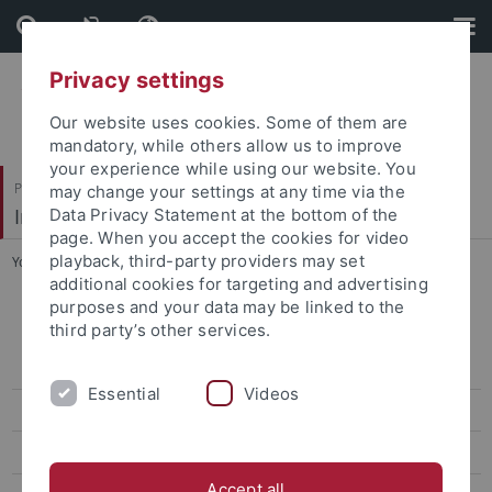
Skip
Skip
to
to
content
footer
Privacy settings
Our website uses cookies. Some of them are
mandatory, while others allow us to improve
your experience while using our website. You
Philosophische Fakultät
may change your settings at any time via the
Institut für Klassische Archäologie
Data Privacy Statement at the bottom of the
page. When you accept the cookies for video
playback, third-party providers may set
You are here:
Startseite
...
Wintersemester 2014/15
additional cookies for targeting and advertising
purposes and your data may be linked to the
Vergangene Kolloquien
third party’s other services.
Wintersemester 2025/2026
Essential
Videos
Sommersemester 2025
Wintersemester 2024/2025
Accept all