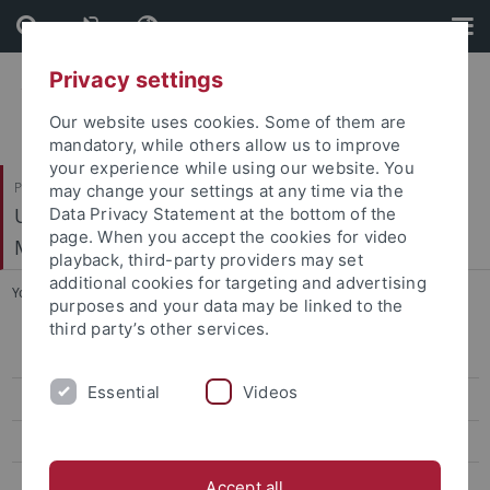
Skip
Skip
to
to
content
footer
Privacy settings
Our website uses cookies. Some of them are
mandatory, while others allow us to improve
your experience while using our website. You
Philosophische Fakultät
may change your settings at any time via the
Ur- und Frühgeschichte und Archäologie des
Data Privacy Statement at the bottom of the
page. When you accept the cookies for video
Mittelalters
playback, third-party providers may set
additional cookies for targeting and advertising
You are here:
Startseite
...
Publikationen
purposes and your data may be linked to the
third party’s other services.
Mitarbeiter
Essential
Videos
Forschungsprojekte
Abschlussarbeiten
Förderverein
Accept all