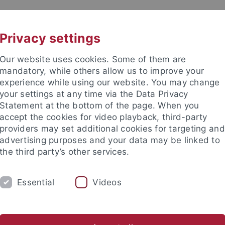
UNI A-Z
KONTAKT
Privacy settings
Our website uses cookies. Some of them are
mandatory, while others allow us to improve your
experience while using our website. You may change
your settings at any time via the Data Privacy
Statement at the bottom of the page. When you
accept the cookies for video playback, third-party
hte
providers may set additional cookies for targeting and
advertising purposes and your data may be linked to
the third party’s other services.
Essential
Videos
UM
FORSCHUNG
RUND UMS MITTELA
Tübinger Texte zur Mediävistik