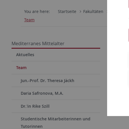
You are here:
Startseite
Fakultäten
Philosoph
Team
Mediterranes Mittelalter
Aktuelles
Team
Jun.-Prof. Dr. Theresa Jäckh
Daria Safronova, M.A.
Dr.'in Rike Szill
Studentische Mitarbeiterinnen und
Tutorinnen