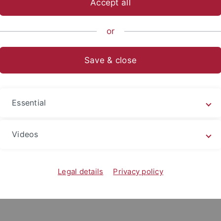
Accept all
ische Fakultät
...
Seminare/Institute
Mittelalterliche Gesc
or
Save & close
Essential
Videos
Legal details
Privacy policy