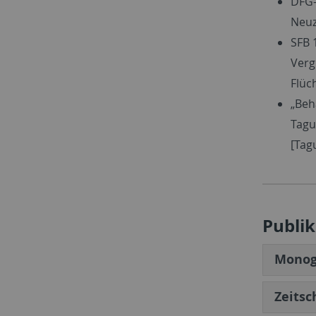
DFG-
Neuz
SFB 
Verg
Flüch
„Beh
Tagu
[Tag
Publi
Monog
Zeitsc