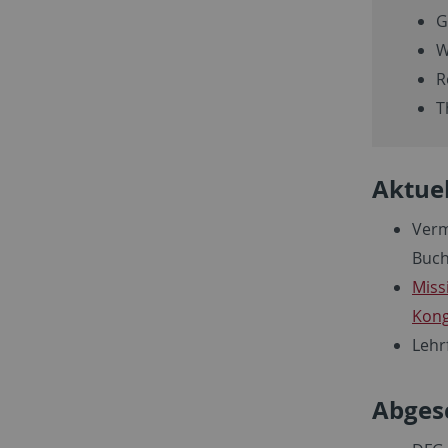
G
W
R
T
Aktuel
Verm
Buch
Miss
Kong
Lehr
Abges