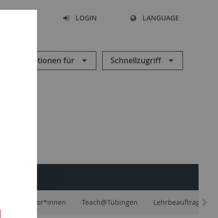
SEARCH
LOGIN
LANGUAGE
Informationen für
Schnellzugriff
äfte und Tutor*innen
Teach@Tübingen
Lehrbeauftragte