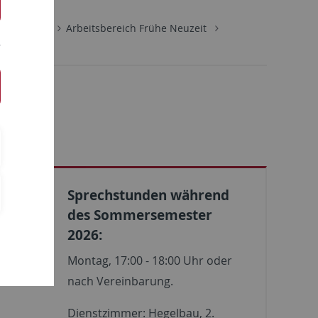
Personen
Arbeitsbereich Frühe Neuzeit
Sprechstunden während
des Sommersemester
ft
2026:
hichte
Montag, 17:00 - 18:00 Uhr oder
nach Vereinbarung.
Dienstzimmer: Hegelbau, 2.