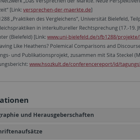
Netzwerk „Das Versprechen der Märkte. Neue Perspektiven 
eit“
[Link:
versprechen-der-maerkte.de
]
1288 „Praktiken des Vergleichens“, Universität Bielefeld, Teilp
leichspraktiken in interkultureller Rechtsprechung (17.-19. 
ter (Bielefeld) [Link:
www.uni-bielefeld.de/sfb1288/projekte
aving Like Heathens? Polemical Comparisons and Discourses 
ngs- und Publikationsprojekt, zusammen mit Sita Steckel (Mün
ungsbericht:
www.hsozkult.de/conferencereport/id/tagungs
kationen
raphie und Herausgeberschaften
hriftenaufsätze