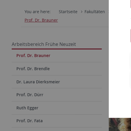
You are here:
Startseite
Fakultäten
Philosoph
Prof. Dr. Brauner
Prof. 
Arbeitsbereich Frühe Neuzeit
Direkt
Prof. Dr. Brauner
Prof. Dr. Brendle
Dr. Laura Dierksmeier
Prof. Dr. Dürr
Ruth Egger
Prof. Dr. Fata