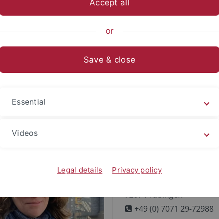
Accept all
ische Fakultät
...
Seminare/Institute
Neuere Geschichte
or
Save & close
Dr. Christina Brauner
orin des Seminars für Neuere Geschichte
Essential
Kontakt:
Videos
FB Geschichtswissenscha
Seminar für neuere Gesc
Legal details
Privacy policy
Wilhelmstraße 36
72074 Tübingen
+49 (0) 7071 29-72988