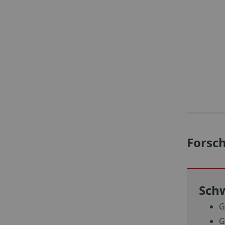
Forsc
Sch
G
G