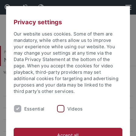
Skip
Skip
to
to
content
footer
Privacy settings
Our website uses cookies. Some of them are
mandatory, while others allow us to improve
your experience while using our website. You
Philosophische Fakultät
may change your settings at any time via the
Neuere Geschichte
Data Privacy Statement at the bottom of the
page. When you accept the cookies for video
playback, third-party providers may set
You are here:
Startseite
...
Ruth Egger
additional cookies for targeting and advertising
purposes and your data may be linked to the
Prof. Dr. Brauner
third party’s other services.
Prof. Dr. Brendle
Essential
Videos
Dr. Laura Dierksmeier
Prof. Dr. Dürr
Accept all