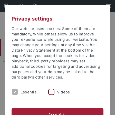
Skip
Skip
to
to
content
footer
Privacy settings
Our website uses cookies. Some of them are
mandatory, while others allow us to improve
your experience while using our website. You
Universitätsbibliothek
may change your settings at any time via the
Universitätsarchiv
Data Privacy Statement at the bottom of the
page. When you accept the cookies for video
playback, third-party providers may set
You are here:
Startseite
...
Vorlesungsverzeichnisse
additional cookies for targeting and advertising
purposes and your data may be linked to the
Literatur
third party’s other services.
Jubiläen
Essential
Videos
Universität im Nationalsozialismus
Universitätsangehörige
Accept all