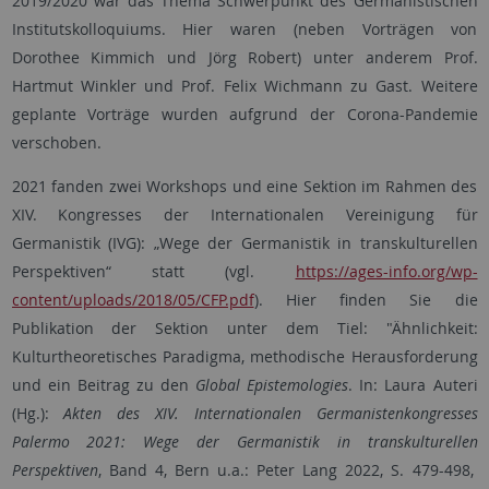
2019/2020 war das Thema Schwerpunkt des Germanistischen
Institutskolloquiums. Hier waren (neben Vorträgen von
Dorothee Kimmich und Jörg Robert) unter anderem Prof.
Hartmut Winkler und Prof. Felix Wichmann zu Gast. Weitere
geplante Vorträge wurden aufgrund der Corona-Pandemie
verschoben.
2021 fanden zwei Workshops und eine Sektion im Rahmen des
XIV. Kongresses der Internationalen Vereinigung für
Germanistik (IVG): „Wege der Germanistik in transkulturellen
Perspektiven“ statt (vgl.
https://ages-info.org/wp-
content/uploads/2018/05/CFP.pdf
). Hier finden Sie die
Publikation der Sektion unter dem Tiel: "Ähnlichkeit:
Kulturtheoretisches Paradigma, methodische Herausforderung
und ein Beitrag zu den
Global Epistemologies
. In: Laura Auteri
(Hg.):
Akten des XIV. Internationalen Germanistenkongresses
Palermo 2021: Wege der Germanistik in transkulturellen
Perspektiven
, Band 4, Bern u.a.: Peter Lang 2022, S. 479-498,