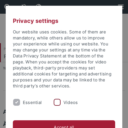
Skip
Skip
to
to
content
footer
Privacy settings
Our website uses cookies. Some of them are
mandatory, while others allow us to improve
your experience while using our website. You
Philosophische Fakultät
may change your settings at any time via the
Prof. Dr. Dorothee Kimmich
Data Privacy Statement at the bottom of the
page. When you accept the cookies for video
playback, third-party providers may set
You are here:
Startseite
...
Abgeschlossene Projekte
additional cookies for targeting and advertising
purposes and your data may be linked to the
Laufende Projekte
third party’s other services.
Abgeschlossene Projekte
Essential
Videos
Abgeschlossene Projekte
Ähnlichkeit als kulturtheoretisches
Accept all