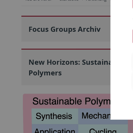
Focus Groups Archiv
New Horizons: Sustainable
Polymers