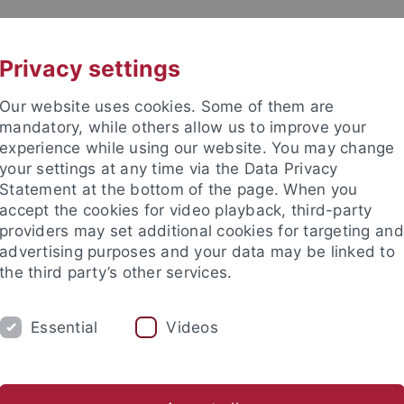
UNI A-Z
KONTAKT
Privacy settings
Our website uses cookies. Some of them are
mandatory, while others allow us to improve your
experience while using our website. You may change
your settings at any time via the Data Privacy
Statement at the bottom of the page. When you
accept the cookies for video playback, third-party
providers may set additional cookies for targeting and
advertising purposes and your data may be linked to
the third party’s other services.
S
FOCUS GROUPS
EVENTS
M
Essential
Videos
obal Encounters: Politics of Division
Global Encounters: Making
nd Institute
College of Fellows
Focus Groups
Focus Groups