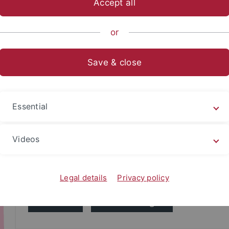
Accept all
or
Save & close
Im Rahmen ihrer Exzellenzstrategie möchte die Univ
Essential
Forschung eröffnen. Mit dem Programm
New Horizo
geholt werden, die das Potenzial haben, innovative
Videos
Die Focus Group organisiert ihre Aktivitäten im S
Forschungsarbeiten von Megan Fieser unter dem Tit
Legal details
Privacy policy
Personen
Veranstaltungen