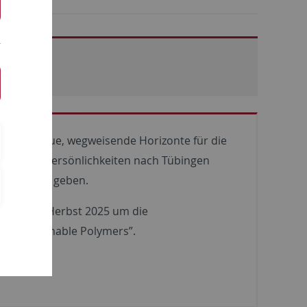
ersität neue, wegweisende Horizonte für die
ns
sollen Persönlichkeiten nach Tübingen
 Impulse zu geben.
ommer und Herbst 2025 um die
el “Sustainable Polymers”.