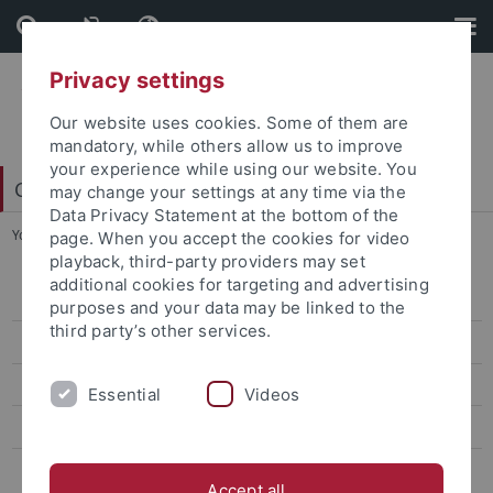
Skip
Skip
to
to
content
footer
Privacy settings
Our website uses cookies. Some of them are
mandatory, while others allow us to improve
your experience while using our website. You
China Centrum Tübingen (CCT)
may change your settings at any time via the
Data Privacy Statement at the bottom of the
You are here:
Startseite
...
Chapter Germany 德国篇章
page. When you accept the cookies for video
playback, third-party providers may set
additional cookies for targeting and advertising
Peking Summer School 2019
purposes and your data may be linked to the
third party’s other services.
Forum Chinesische Berufswelten
Chapter Germany 德国篇章
Essential
Videos
Ringvorlesung SoSe 2019
Science Fair
Accept all