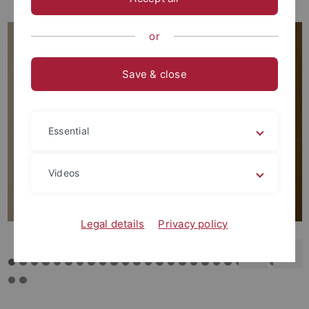
or
Save & close
Essential
Videos
Legal details
Privacy policy
backwar
s
f