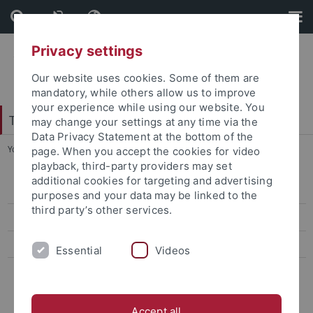
Skip
Skip
to
to
content
footer
Privacy settings
Our website uses cookies. Some of them are
mandatory, while others allow us to improve
your experience while using our website. You
Tübinger Forum für Wissenschaftskulturen
may change your settings at any time via the
Data Privacy Statement at the bottom of the
You are here:
Startseite
...
SoSe 2026
page. When you accept the cookies for video
playback, third-party providers may set
additional cookies for targeting and advertising
SoSe 2026
purposes and your data may be linked to the
third party’s other services.
Aktuelles
Frühere Vorlesungsreihen
Essential
Videos
Wer wir sind
Accept all