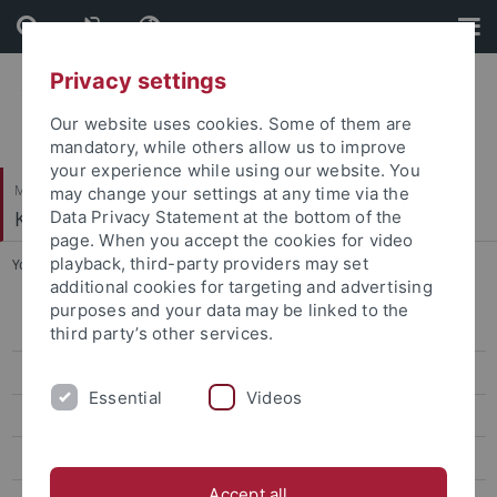
Skip
Skip
to
to
content
footer
Privacy settings
Our website uses cookies. Some of them are
mandatory, while others allow us to improve
your experience while using our website. You
Mathematisch-Naturwissenschaftliche Fakultät
may change your settings at any time via the
Kommunikationsnetze
Data Privacy Statement at the bottom of the
page. When you accept the cookies for video
playback, third-party providers may set
You are here:
Startseite
...
Kommunikationsnetze
additional cookies for targeting and advertising
purposes and your data may be linked to the
WS 2023/24
third party’s other services.
SoSe 2023
Essential
Videos
WS 2022/23
SS 2022
Accept all